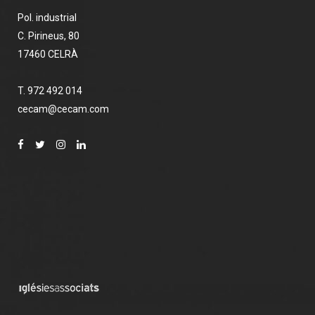
Pol. industrial
C. Pirineus, 80
17460 CELRÀ
T. 972 492 014
cecam@cecam.com