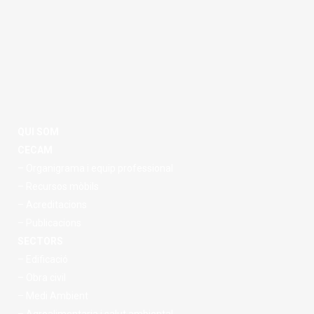
QUI SOM
CECAM
– Organigrama i equip professional
– Recursos mòbils
– Acreditacions
– Publicacions
SECTORS
– Edificació
– Obra civil
– Medi Ambient