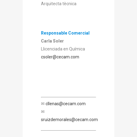
Arquitecta tècnica
Responsable Comercial
Carla Soler
Llicenciada en Química
csoler@cecam.com
✉
cllenas@cecam.com
✉
sruizdemorales@cecam.com