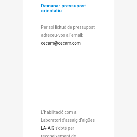
Demanar pressupos
t
orientatiu
Per sol·licitud de pressupost
adreceu-vos a l'email:
cecam@cecam.com
L’habilitació com a
Laboratori d’assaig d’aigües
LA-AIG
s’obté per
reconeixement de