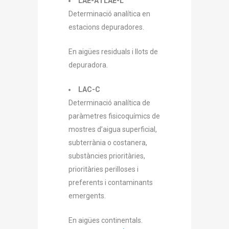
LAE-A i LAE-L
Determinació analítica en
estacions depuradores.
En aigües residuals i llots de
depuradora.
LAC-C
Determinació analítica de
paràmetres fisicoquímics de
mostres d’aigua superficial,
subterrània o costanera,
substàncies prioritàries,
prioritàries perilloses i
preferents i contaminants
emergents.
En aigües continentals.