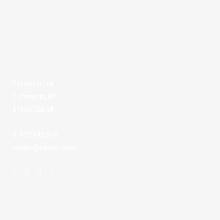
Pol. industrial
C. Pirineus, 80
17460 CELRÀ
T. 972 492 014
cecam@cecam.com