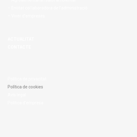
– Agroalimentaria i salut ambiental
– Entitat col·laboradora de l’administració
– Viver d’empreses
ACTUALITAT
CONTACTE
Política de privacitat
Política de cookies
Avís legal
Política d’empresa