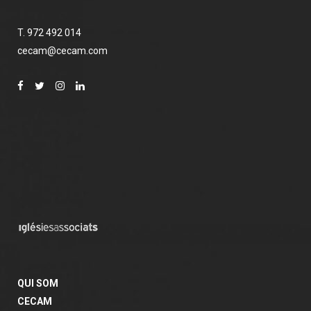
T. 972 492 014
cecam@cecam.com
QUI SOM
CECAM