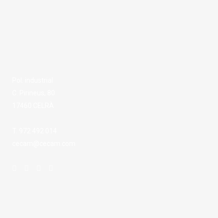
Pol. industrial
C. Pirineus, 80
17460 CELRÀ
T. 972 492 014
cecam@cecam.com