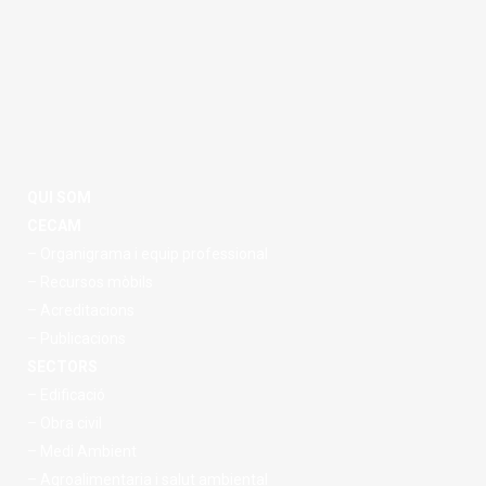
QUI SOM
CECAM
– Organigrama i equip professional
– Recursos mòbils
– Acreditacions
– Publicacions
SECTORS
– Edificació
– Obra civil
– Medi Ambient
– Agroalimentaria i salut ambiental