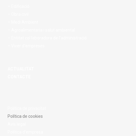
– Edificació
– Obra civil
– Medi Ambient
– Agroalimentaria i salut ambiental
– Entitat col·laboradora de l’administració
– Viver d’empreses
ACTUALITAT
CONTACTE
Política de privacitat
Política de cookies
Avís legal
Política d’empresa