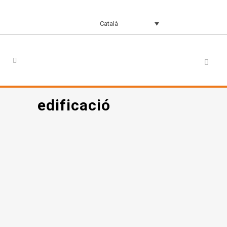
Català
edificació
Assaig en obra
Acústica