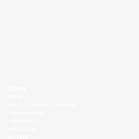
QUI SOM
CECAM
– Organigrama i equip professional
– Recursos mòbils
– Acreditacions
– Publicacions
SECTORS