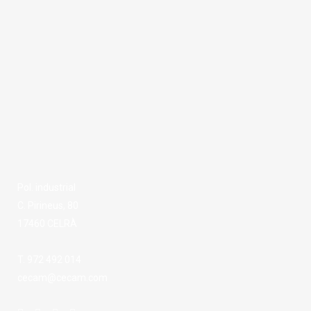
Pol. industrial
C. Pirineus, 80
17460 CELRÀ
T. 972 492 014
cecam@cecam.com