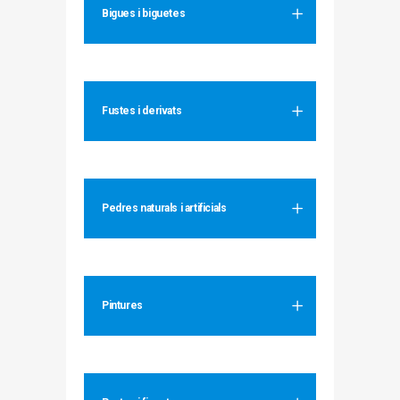
Bigues i biguetes
Fustes i derivats
Pedres naturals i artificials
Pintures