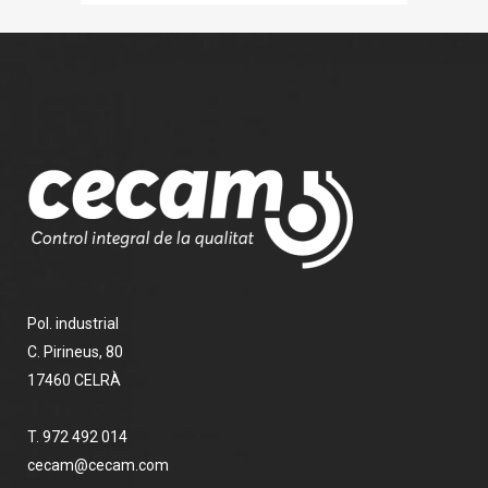
Pol. industrial
C. Pirineus, 80
17460 CELRÀ
T. 972 492 014
cecam@cecam.com