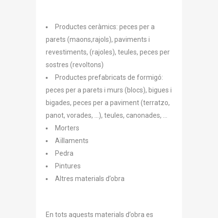
Productes ceràmics: peces per a
parets (maons,rajols), paviments i
revestiments, (rajoles), teules, peces per
sostres (revoltons)
Productes prefabricats de formigó:
peces per a parets i murs (blocs), bigues i
bigades, peces per a paviment (terratzo,
panot, vorades, …), teules, canonades, …
Morters
Aïllaments
Pedra
Pintures
Altres materials d’obra
En tots aquests materials d’obra es