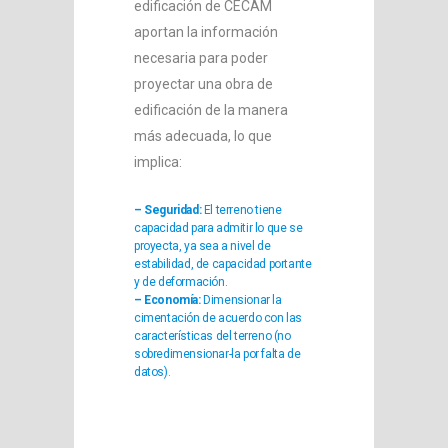
edificación de CECAM
aportan la información
necesaria para poder
proyectar una obra de
edificación de la manera
más adecuada, lo que
implica:
– Seguridad:
El terreno tiene
capacidad para admitir lo que se
proyecta, ya sea a nivel de
estabilidad, de capacidad portante
y de deformación.
– Economía:
Dimensionar la
cimentación de acuerdo con las
características del terreno (no
sobredimensionar-la por falta de
datos).