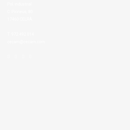
Pol. industrial
C. Pirineus, 80
17460 CELRÀ
T. 972 492 014
cecam@cecam.com