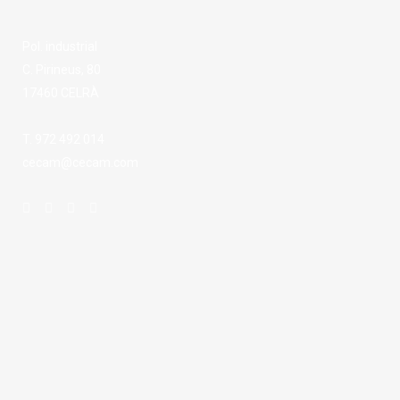
Pol. industrial
C. Pirineus, 80
17460 CELRÀ
T. 972 492 014
cecam@cecam.com