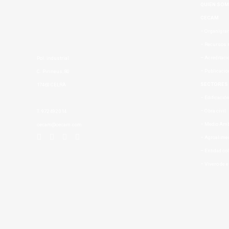
QUIEN SO
CECAM
– Organigram
– Recursos 
– Acreditac
Pol. industrial
– Publicaci
C. Pirineus, 80
SECTORES
17460 CELRÀ
– Edificació
– Obra civil
T. 972 492 014
– Medio Amb
cecam@cecam.com
– Agroalimen
– Entidad co
– Vivero de