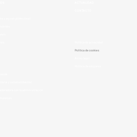
MOS
ACTUALIDAD
CONTACTO
a y equipo profesional
móviles
iones
ones
Política de privacidad
Política de cookies
n
Aviso legal
Política de empresa
iente
taria y salud ambiental
laboradora con la administración
 empresas