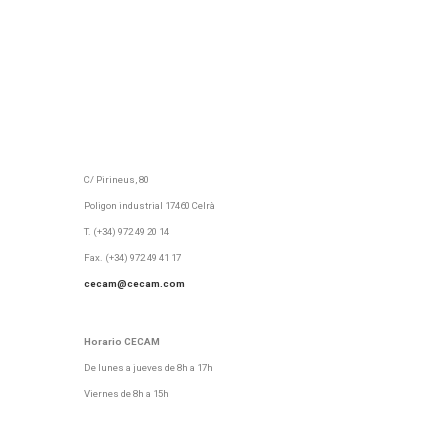
C/ Pirineus, 80
Poligon industrial 17460 Celrà
T. (+34) 972 49 20 14
Fax. (+34) 972 49 41 17
cecam@cecam.com
Horario CECAM
De lunes a jueves de 8h a 17h
Viernes de 8h a 15h