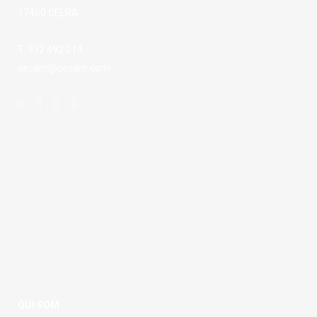
17460 CELRÀ
T. 972 492 014
cecam@cecam.com
QUI SOM