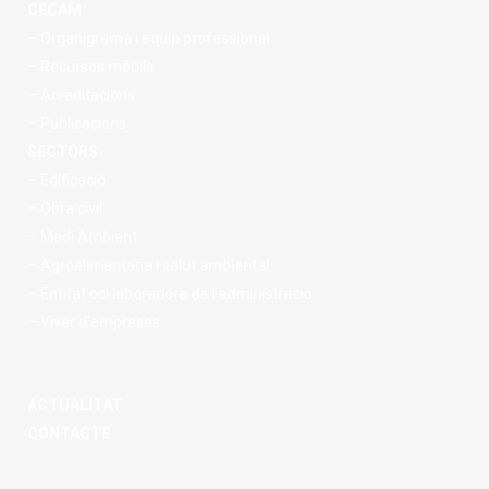
CECAM
– Organigrama i equip professional
– Recursos mòbils
– Acreditacions
– Publicacions
SECTORS
– Edificació
– Obra civil
– Medi Ambient
– Agroalimentaria i salut ambiental
– Entitat col·laboradora de l’administració
– Viver d’empreses
ACTUALITAT
CONTACTE