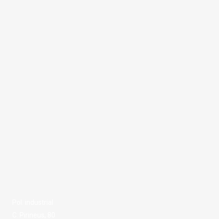
Microbiologia, salut
ambiental i
alimentària
Pol. industrial
C. Pirineus, 80