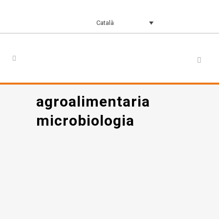
Català
agroalimentaria
microbiologia
Anàlisis fisico-
químics