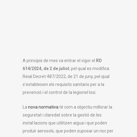
A principis de mes va entrar el vigor el
RD
614/2024, de 2 de juliol
, pel qual es modifica
Reial Decret 487/2022, de 21 de juny, pel qual
s’estableixen els requisits sanitaris per a la
prevenció i el control de la legionel·losi.
La
nova normativa
té com a objectiu millorar la
seguretat i claredat sobre la gestió de les
instal·lacions que utilitzen aigua i que poden
produir aerosols, que poden suposar un risc per