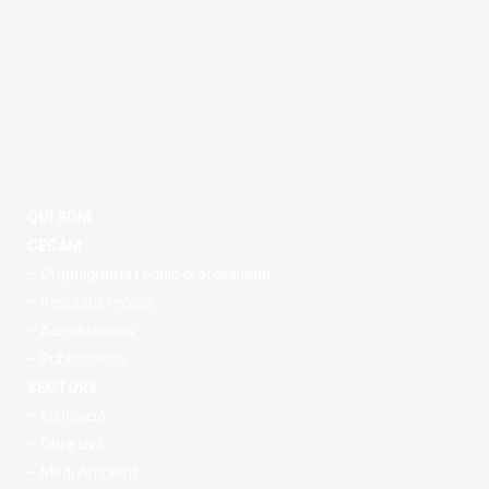
QUI SOM
CECAM
– Organigrama i equip professional
– Recursos mòbils
– Acreditacions
– Publicacions
SECTORS
– Edificació
– Obra civil
– Medi Ambient