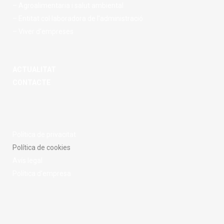
– Agroalimentaria i salut ambiental
– Entitat col·laboradora de l’administració
– Viver d’empreses
ACTUALITAT
CONTACTE
Política de privacitat
Política de cookies
Avís legal
Política d’empresa