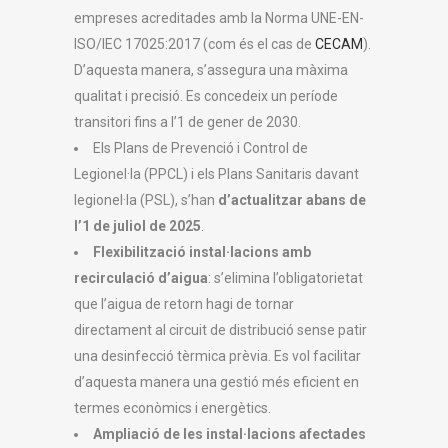
empreses acreditades amb la Norma UNE-EN-
ISO/IEC 17025:2017 (com és el cas de
CECAM
).
D’aquesta manera, s’assegura una màxima
qualitat i precisió. Es concedeix un període
transitori fins a l’1 de gener de 2030.
Els Plans de Prevenció i Control de
Legionel·la (PPCL) i els Plans Sanitaris davant
legionel·la (PSL), s’han
d’actualitzar abans de
l’1 de juliol
de 2025
.
Flexibilització instal·lacions amb
recirculació d’aigua
: s’elimina l’obligatorietat
que l’aigua de retorn hagi de tornar
directament al circuit de distribució sense patir
una desinfecció tèrmica prèvia. Es vol facilitar
d’aquesta manera una gestió més eficient en
termes econòmics i energètics.
Ampliació de les instal·lacions afectades