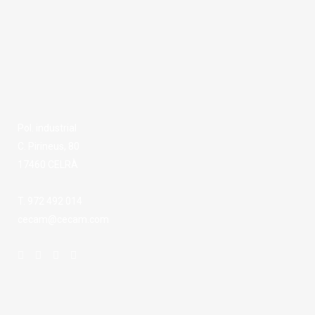
Pol. industrial
C. Pirineus, 80
17460 CELRÀ
T. 972 492 014
cecam@cecam.com