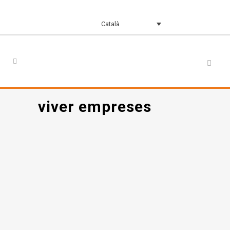
Català
viver empreses
Viver d’empreses de
CECAM