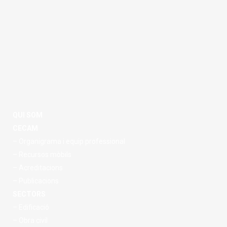
QUI SOM
CECAM
– Organigrama i equip professional
– Recursos mòbils
– Acreditacions
– Publicacions
SECTORS
– Edificació
– Obra civil