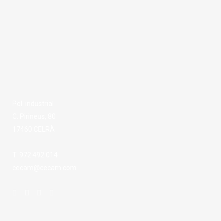
Pol. industrial
C. Pirineus, 80
17460 CELRÀ
T. 972 492 014
cecam@cecam.com