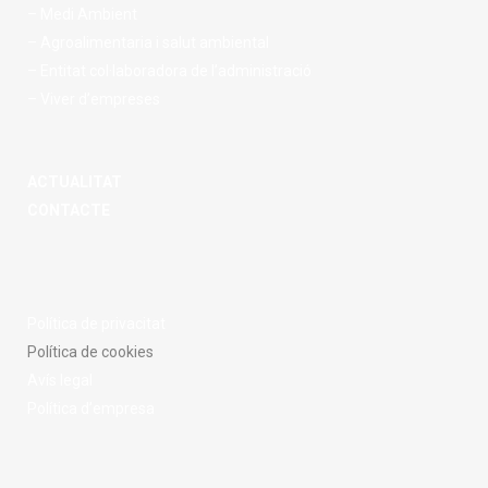
– Medi Ambient
– Agroalimentaria i salut ambiental
– Entitat col·laboradora de l’administració
– Viver d’empreses
ACTUALITAT
CONTACTE
Política de privacitat
Política de cookies
Avís legal
Política d’empresa