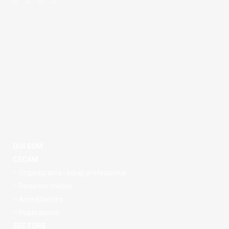
QUI SOM
CECAM
– Organigrama i equip professional
– Recursos mòbils
– Acreditacions
– Publicacions
SECTORS