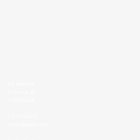
Pol. industrial
C. Pirineus, 80
17460 CELRÀ
T. 972 492 014
cecam@cecam.com