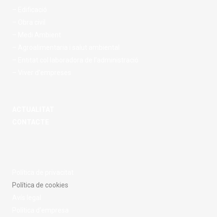
– Edificació
– Obra civil
– Medi Ambient
– Agroalimentaria i salut ambiental
– Entitat col·laboradora de l’administració
– Viver d’empreses
ACTUALITAT
CONTACTE
Política de privacitat
Política de cookies
Avís legal
Política d’empresa