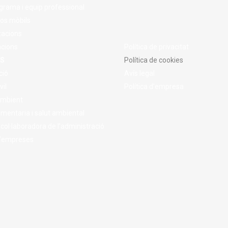
grama i equip professional
os mòbils
tacions
acions
Política de privacitat
S
Política de cookies
ció
Avís legal
vil
Política d’empresa
Ambient
imentaria i salut ambiental
 col·laboradora de l’administració
d’empreses