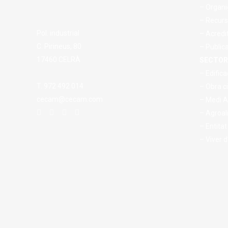
– Organi
– Recurs
Pol. industrial
– Acredi
C. Pirineus, 80
– Public
17460 CELRÀ
SECTOR
– Edifica
T. 972 492 014
– Obra ci
cecam@cecam.com
– Medi 
– Agroal
– Entitat
– Viver 