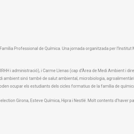
Família Professional de Química. Una jornada organitzada per l’Institut
RRHH i administració), i Carme Llenas (cap d’Àrea de Medi Ambient i dir
 ambient sinó també de salut ambiental, microbiologia, agroalimentària
den ocupar els estudiants dels cicles formatius de la família de química d
lection Girona, Esteve Química, Hipra i Nestlé. Molt contents d’haver par