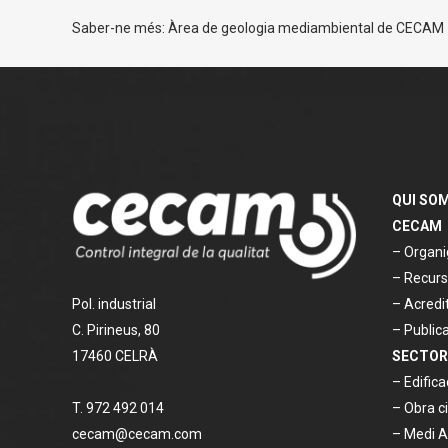
Saber-ne més: Àrea de geologia mediambiental de CECAM
QUI SO
CECAM
– Organi
– Recurs
Pol. industrial
– Acredi
C. Pirineus, 80
– Public
17460 CELRÀ
SECTOR
– Edifica
T. 972 492 014
– Obra ci
cecam@cecam.com
– Medi 