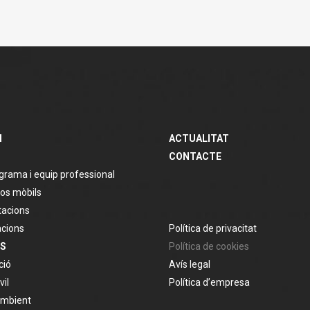
M
ACTUALITAT
CONTACTE
grama i equip professional
os mòbils
tacions
acions
Política de privacitat
S
Política de cookies
ció
Avís legal
vil
Política d’empresa
Ambient