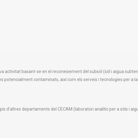
ctivitat basant-se en el reconeixement del subsòl (sòl i aigua subterràn
ies potencialment contaminats, així com els serveis i tecnologies per a 
pis d’altres departaments del CECAM (laboratori analític per a sòls i aig