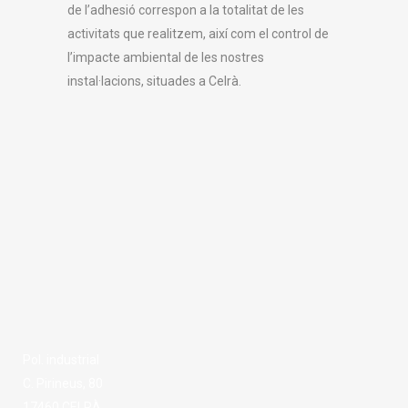
de l’adhesió correspon a la totalitat de les
activitats que realitzem, així com el control de
l’impacte ambiental de les nostres
instal·lacions, situades a Celrà.
Pol. industrial
C. Pirineus, 80
17460 CELRÀ