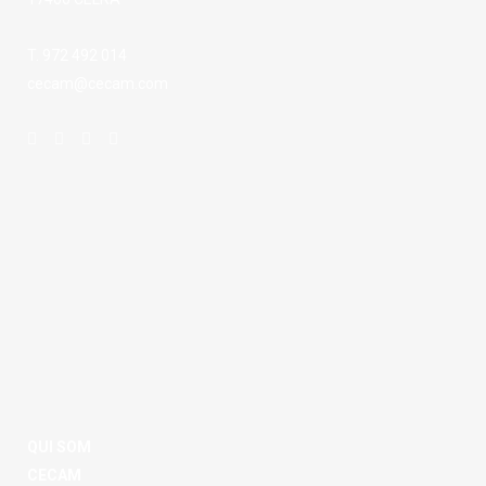
T. 972 492 014
cecam@cecam.com
QUI SOM
CECAM