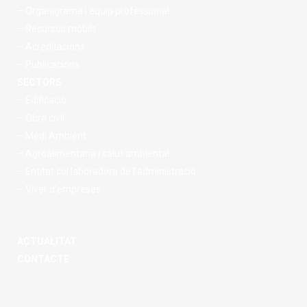
– Organigrama i equip professional
– Recursos mòbils
– Acreditacions
– Publicacions
SECTORS
– Edificació
– Obra civil
– Medi Ambient
– Agroalimentaria i salut ambiental
– Entitat col·laboradora de l’administració
– Viver d’empreses
ACTUALITAT
CONTACTE