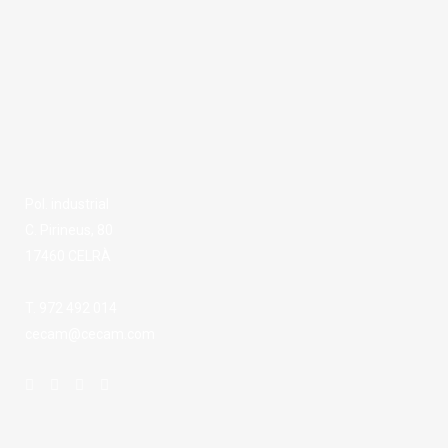
Pol. industrial
C. Pirineus, 80
17460 CELRÀ
T. 972 492 014
cecam@cecam.com