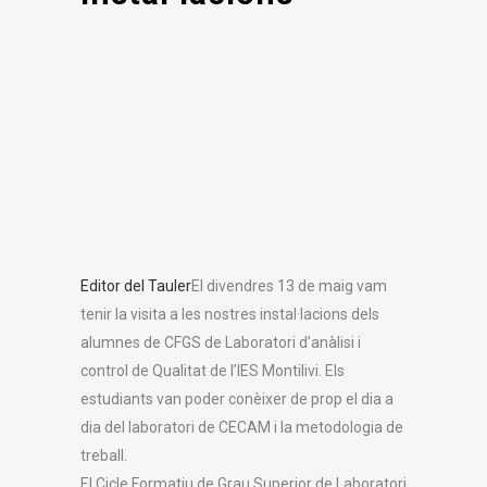
Editor del Tauler
El divendres 13 de maig vam
tenir la visita a les nostres instal·lacions dels
alumnes de CFGS de Laboratori d’anàlisi i
control de Qualitat de l’IES Montilivi. Els
estudiants van poder conèixer de prop el dia a
dia del laboratori de CECAM i la metodologia de
treball.
El Cicle Formatiu de Grau Superior de Laboratori