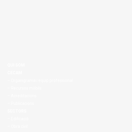
QUI SOM
CECAM
– Organigrama i equip professional
– Recursos mòbils
– Acreditacions
– Publicacions
SECTORS
– Edificació
– Obra civil