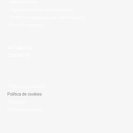
– Medi Ambient
– Agroalimentaria i salut ambiental
– Entitat col·laboradora de l’administració
– Viver d’empreses
ACTUALITAT
CONTACTE
Política de privacitat
Política de cookies
Avís legal
Política d’empresa