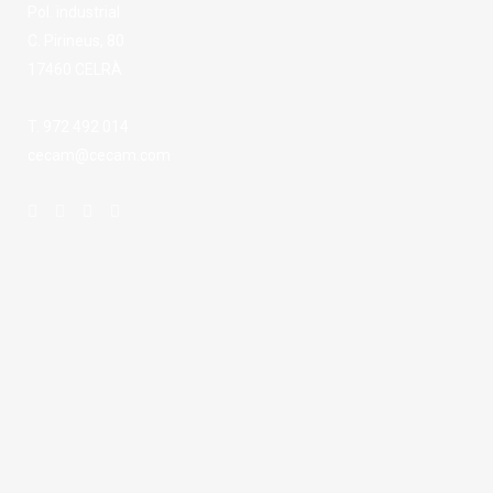
Pol. industrial
C. Pirineus, 80
17460 CELRÀ
T. 972 492 014
cecam@cecam.com