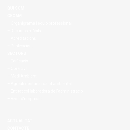
QUI SOM
CECAM
– Organigrama i equip professional
– Recursos mòbils
– Acreditacions
– Publicacions
SECTORS
– Edificació
– Obra civil
– Medi Ambient
– Agroalimentaria i salut ambiental
– Entitat col·laboradora de l’administració
– Viver d’empreses
ACTUALITAT
CONTACTE