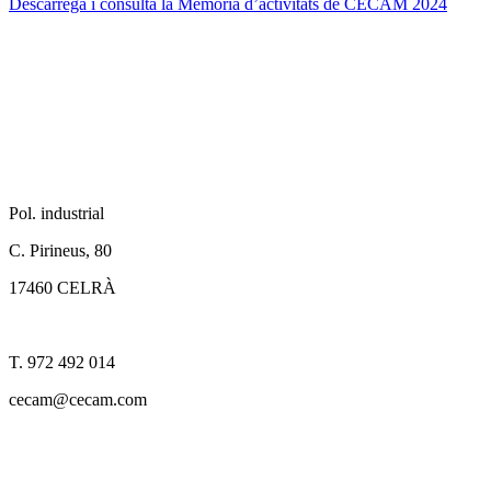
Descarrega i consulta la Memòria d’activitats de CECAM 2024
Pol. industrial
C. Pirineus, 80
17460 CELRÀ
T. 972 492 014
cecam@cecam.com