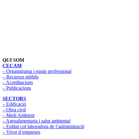
QUI SOM
CECAM
– Organigrama i equip professional
– Recursos mòbils
– Acreditacions
– Publicacions
SECTORS
– Edificació
– Obra civil
– Medi Ambient
– Agroalimentaria i salut ambiental
– Entitat col·laboradora de l’administració
– Viver d’empreses