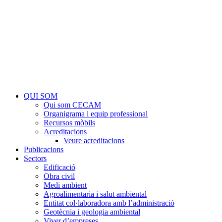
QUI SOM
Qui som CECAM
Organigrama i equip professional
Recursos mòbils
Acreditacions
Veure acreditacions
Publicacions
Sectors
Edificació
Obra civil
Medi ambient
Agroalimentaria i salut ambiental
Entitat col·laboradora amb l’administració
Geotècnia i geologia ambiental
Viver d’empreses