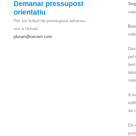
Demanar pressupost
Seg
orientatiu
capa
Per sol·licitud de pressupost adreceu-
Eco
vos a l’email:
sobr
jduran@cecam.com
Des 
pel
tant
labo
mèt
A mé
edif
de r
Els 
pro