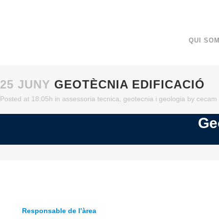
QUI SO
25 JUNY
GEOTÈCNIA EDIFICACIÓ
Posted at 18:05h
in
assessoria tecnica
,
geotecnia i geologia
by
cecam
Ge
Responsable de l’àrea