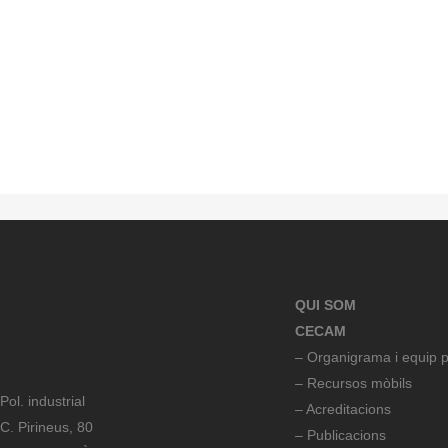
QUI SOM
CECAM
– Organigrama i equip p
– Recursos mòbils
Pol. industrial
– Acreditacions
C. Pirineus, 80
– Publicacions