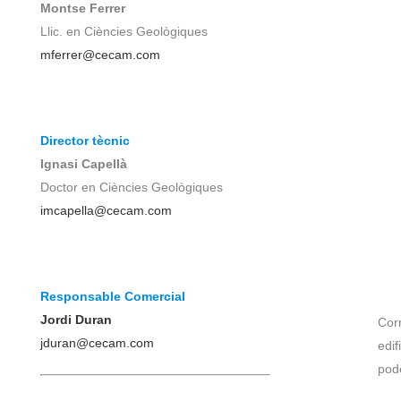
Montse Ferrer
Llic. en Ciències Geològiques
mferrer@cecam.com
Director tècnic
Ignasi Capellà
Doctor en Ciències Geològiques
imcapella@cecam.com
Responsable Comercial
Jordi Duran
Corr
jduran@cecam.com
edif
pod