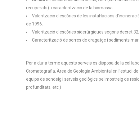
recuperats) i caracterització de la biomassa.
Valorització d’escòries de les instal·lacions d’incinera
de 1996.
Valorització d’escòries siderúrgiques segons decret 32
Caracterització de sorres de dragatge i sediments mari
Per a dur a terme aquests serveis es disposa de la col·l
Cromatografia, Àrea de Geologia Ambiental en l’estudi de
equips de sondeig i serveis geològics pel mostreig de resid
profunditats, etc.)