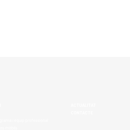
M
ACTUALITAT
CONTACTE
grama i equip professional
os mòbils