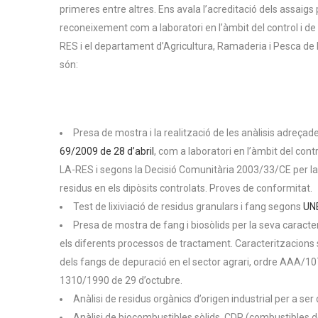
primeres entre altres. Ens avala l’acreditació dels assaig
reconeixement com a laboratori en l’àmbit del control i de la
RES i el departament d’Agricultura, Ramaderia i Pesca de l
són:
Presa de mostra i la realització de les anàlisis adreçad
69/2009 de 28 d’abril
, com a laboratori en l’àmbit del contro
LA-RES i segons la Decisió Comunitària 2003/33/CE per la q
residus en els dipòsits controlats. Proves de conformitat.
Test de lixiviació de residus granulars i fang segons
UN
Presa de mostra de fang i biosòlids per la seva caract
els diferents processos de tractament. Caracteritzacions s
dels fangs de depuració en el sector agrari, ordre AAA/107
1310/1990 de 29 d’octubre.
Anàlisi de residus orgànics d’origen industrial per a ser
Anàlisi de biocombustibles sòlids, CDR (combustibles d