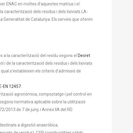
s per ENAC en moltes d’aquestes matrius i el
 caracterització dels residus i dels lixiviats LA-
a Generalitat de Catalunya. Els serveis que oferim
es a la caracterització del residu segons el
Decret
l i de la caracterització dels residus i dels lixiviats
ual s’estableixen els criteris d’admissió de
E-EN 12457.
erització agronòmica, compostatge i pel control en
egons normativa aplicable sobre la utilització
2/2013 de 7 de juny, i Annex IIA del RD
 destinats a digestió anaeròbica.
erivats de residus), CSR (combustibles sòlids