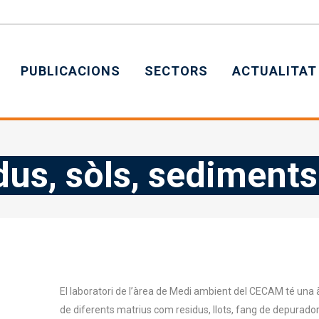
PUBLICACIONS
SECTORS
ACTUALITAT
dus, sòls, sediment
El laboratori de l’àrea de Medi ambient del CECAM té una à
de diferents matrius com residus, llots, fang de depurador