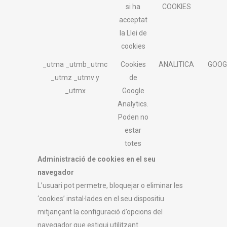
si ha
COOKIES
acceptat
la Llei de
cookies
_utma _utmb_utmc
Cookies
ANALITICA
GOOG
_utmz _utmv y
de
_utmx
Google
Analytics.
Poden no
estar
totes
Administració de cookies en el seu
navegador
L’usuari pot permetre, bloquejar o eliminar les
‘cookies’ instal·lades en el seu dispositiu
mitjançant la configuració d’opcions del
navegador que estigui utilitzant.