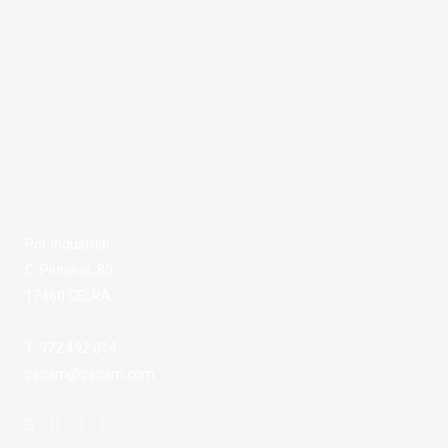
Pol. industrial
C. Pirineus, 80
17460 CELRÀ
T. 972 492 014
cecam@cecam.com