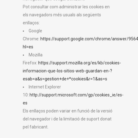
Pot consultar com administrar les cookies en
els navegadors més usuals als següents
enllaços:
Google
Chrome:
https://support.google.com/chrome/answer/956
hl=es
Mozilla
Firefox:
https://support.mozilla.org/es/kb/cookies-
informacion-que-los-sitios-web-guardan-en-?
esab=a&s=gestion+de+*cookies&r=1&as=s
Internet Explorer
10:
http://support.microsoft.com/gp/cookies_ie/es-
es
Els enllaços poden variar en funció de la versió
del navegador i de la limitació de suport donat
pel fabricant.