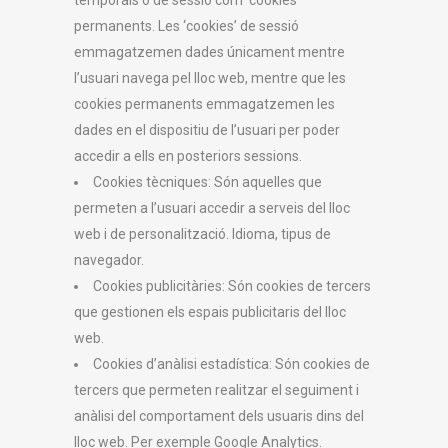
temporals o de sessió com ‘cookies’
permanents. Les ‘cookies’ de sessió
emmagatzemen dades únicament mentre
l’usuari navega pel lloc web, mentre que les
cookies permanents emmagatzemen les
dades en el dispositiu de l’usuari per poder
accedir a ells en posteriors sessions.
Cookies tècniques: Són aquelles que
permeten a l’usuari accedir a serveis del lloc
web i de personalització. Idioma, tipus de
navegador.
Cookies publicitàries: Són cookies de tercers
que gestionen els espais publicitaris del lloc
web.
Cookies d’anàlisi estadística: Són cookies de
tercers que permeten realitzar el seguiment i
anàlisi del comportament dels usuaris dins del
lloc web. Per exemple Google Analytics.