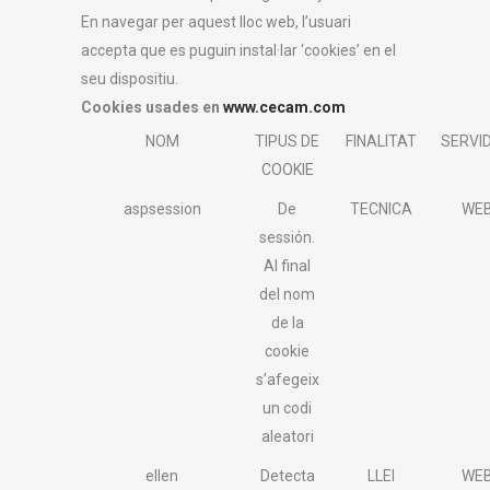
En navegar per aquest lloc web, l’usuari
accepta que es puguin instal·lar ‘cookies’ en el
seu dispositiu.
Cookies usades en
www.cecam.com
NOM
TIPUS DE
FINALITAT
SERVI
COOKIE
aspsession
De
TECNICA
WE
sessión.
Al final
del nom
de la
cookie
s’afegeix
un codi
aleatori
ellen
Detecta
LLEI
WE