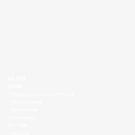
QUI SOM
CECAM
– Organigrama i equip professional
– Recursos mòbils
– Acreditacions
– Publicacions
SECTORS
– Edificació