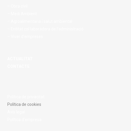
– Obra civil
– Medi Ambient
– Agroalimentaria i salut ambiental
– Entitat col·laboradora de l’administració
– Viver d’empreses
ACTUALITAT
CONTACTE
Política de privacitat
Política de cookies
Avís legal
Política d’empresa