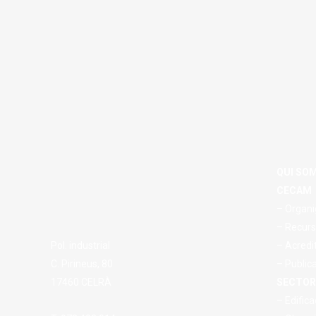
QUI SO
CECAM
– Organi
– Recurs
Pol. industrial
– Acredi
C. Pirineus, 80
– Public
17460 CELRÀ
SECTOR
– Edifica