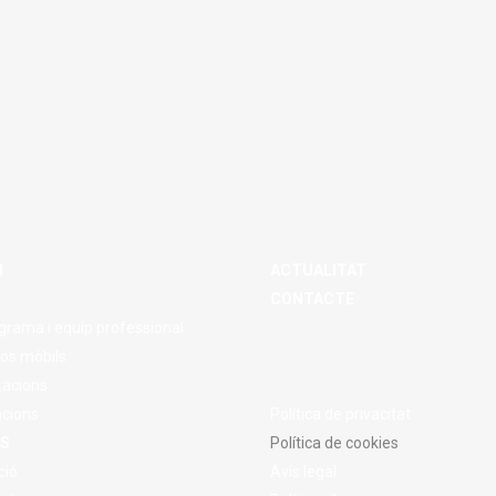
M
ACTUALITAT
CONTACTE
grama i equip professional
os mòbils
tacions
acions
Política de privacitat
S
Política de cookies
ció
Avís legal