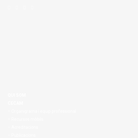
QUI SOM
CECAM
– Organigrama i equip professional
– Recursos mòbils
– Acreditacions
– Publicacions