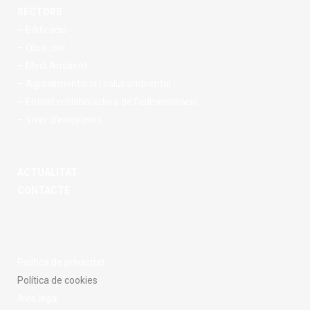
SECTORS
– Edificació
– Obra civil
– Medi Ambient
– Agroalimentaria i salut ambiental
– Entitat col·laboradora de l’administració
– Viver d’empreses
ACTUALITAT
CONTACTE
Política de privacitat
Política de cookies
Avís legal