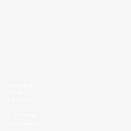
Pol. industrial
C. Pirineus, 80
17460 CELRÀ
T. 972 492 014
cecam@cecam.com