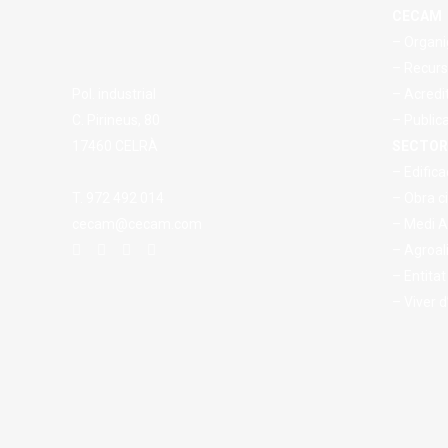
CECAM
– Organi
– Recurs
Pol. industrial
– Acredi
C. Pirineus, 80
– Public
17460 CELRÀ
SECTOR
– Edifica
T. 972 492 014
– Obra ci
cecam@cecam.com
– Medi 
– Agroal
– Entitat
– Viver 