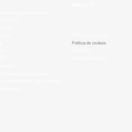
CONTACTE
grama i equip professional
os mòbils
tacions
acions
Política de privacitat
S
Política de cookies
ció
Avís legal
vil
Política d’empresa
Ambient
imentaria i salut ambiental
 col·laboradora de l’administració
d’empreses