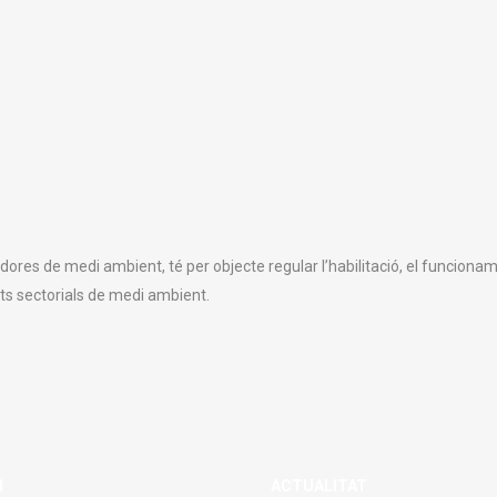
adores de medi ambient, té per objecte regular l’habilitació, el funcionam
its sectorials de medi ambient.
M
ACTUALITAT