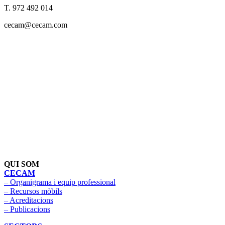
T. 972 492 014
cecam@cecam.com
QUI SOM
CECAM
– Organigrama i equip professional
– Recursos mòbils
– Acreditacions
– Publicacions