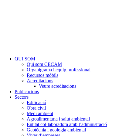
QUI SOM
Qui som CECAM
Organigrama i equip professional
Recursos mòbils
Acreditacions
Veure acreditacions
Publicacions
Sectors
Edificació
Obra civil
Medi ambient
Agroalimentaria i salut ambiental
Entitat col·laboradora amb l’administració
Geotècnia i geologia ambiental
Viver d’empreses