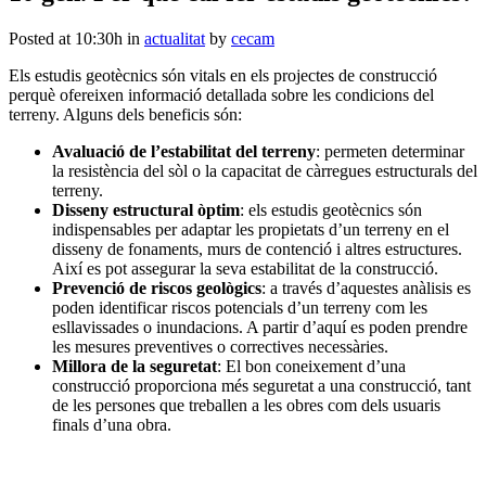
Posted at 10:30h
in
actualitat
by
cecam
Els estudis geotècnics són vitals en els projectes de construcció
perquè ofereixen informació detallada sobre les condicions del
terreny. Alguns dels beneficis són:
Avaluació de l’estabilitat del terreny
: permeten determinar
la resistència del sòl o la capacitat de càrregues estructurals del
terreny.
Disseny estructural òptim
: els estudis geotècnics són
indispensables per adaptar les propietats d’un terreny en el
disseny de fonaments, murs de contenció i altres estructures.
Així es pot assegurar la seva estabilitat de la construcció.
Prevenció de riscos geològics
: a través d’aquestes anàlisis es
poden identificar riscos potencials d’un terreny com les
esllavissades o inundacions. A partir d’aquí es poden prendre
les mesures preventives o correctives necessàries.
Millora de la seguretat
: El bon coneixement d’una
construcció proporciona més seguretat a una construcció, tant
de les persones que treballen a les obres com dels usuaris
finals d’una obra.