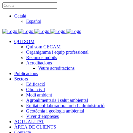
Català
Español
QUI SOM
Qui som CECAM
Organigrama i equip professional
Recursos mòbils
Acreditacions
Veure acreditacions
Publicacions
Sectors
Edificació
Obra civil
Medi ambient
Agroalimentaria i salut ambiental
Entitat col·laboradora amb l’administració
Geotècnia i geologia ambiental
Viver d’empreses
ACTUALITAT
ÀREA DE CLIENTS
Contacte