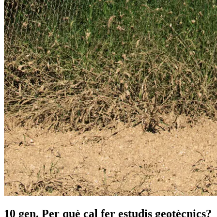
10 gen.
Per què cal fer estudis geotècnics?