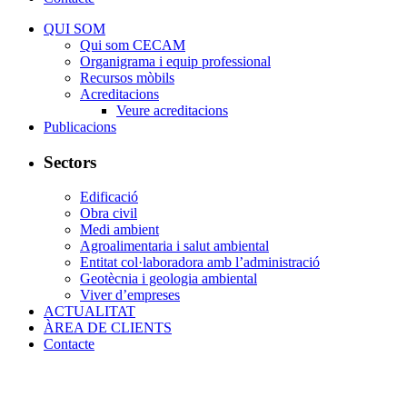
QUI SOM
Qui som CECAM
Organigrama i equip professional
Recursos mòbils
Acreditacions
Veure acreditacions
Publicacions
Sectors
Edificació
Obra civil
Medi ambient
Agroalimentaria i salut ambiental
Entitat col·laboradora amb l’administració
Geotècnia i geologia ambiental
Viver d’empreses
ACTUALITAT
ÀREA DE CLIENTS
Contacte