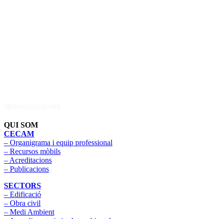
QUI SOM
CECAM
– Organigrama i equip professional
– Recursos mòbils
– Acreditacions
– Publicacions
SECTORS
– Edificació
– Obra civil
– Medi Ambient