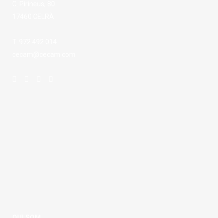
C. Pirineus, 80
17460 CELRÀ
T. 972 492 014
cecam@cecam.com
QUI SOM