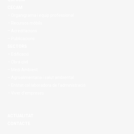
CECAM
– Organigrama i equip professional
– Recursos mòbils
– Acreditacions
– Publicacions
SECTORS
– Edificació
– Obra civil
– Medi Ambient
– Agroalimentaria i salut ambiental
– Entitat col·laboradora de l’administració
– Viver d’empreses
ACTUALITAT
CONTACTE