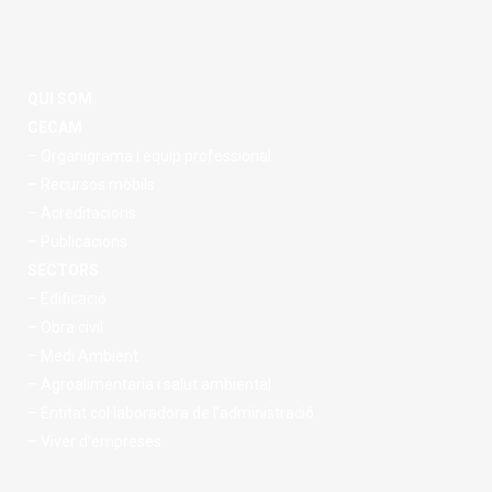
QUI SOM
CECAM
– Organigrama i equip professional
– Recursos mòbils
– Acreditacions
– Publicacions
SECTORS
– Edificació
– Obra civil
– Medi Ambient
– Agroalimentaria i salut ambiental
– Entitat col·laboradora de l’administració
– Viver d’empreses