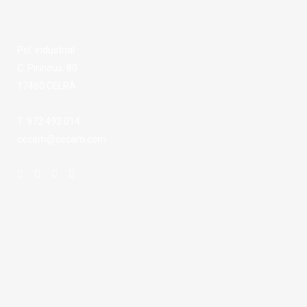
Pol. industrial
C. Pirineus, 80
17460 CELRÀ
T. 972 492 014
cecam@cecam.com